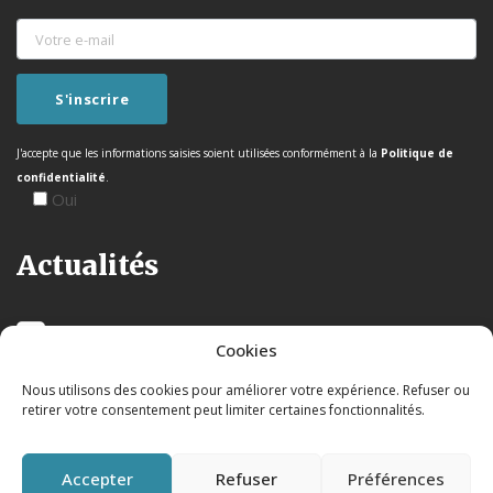
J'accepte que les informations saisies soient utilisées conformément à la
Politique de
confidentialité
.
Oui
Actualités
Cookies
Nous utilisons des cookies pour améliorer votre expérience. Refuser ou
retirer votre consentement peut limiter certaines fonctionnalités.
Accepter
Refuser
Préférences
Mentions légales
|
Politique de confidentialité
|© 2026