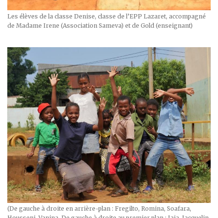
Les élèves de la classe Denise, classe de l’EPP Lazaret, accompagné
de Madame Irene (Association Sameva) et de Gold (enseignant)
(De gauche à droite en arrière-plan : Fregilto, Romina, Soafara,
Housseni, Vanina, De gauche à droite au premier plan : Jaia, Jacquelin,