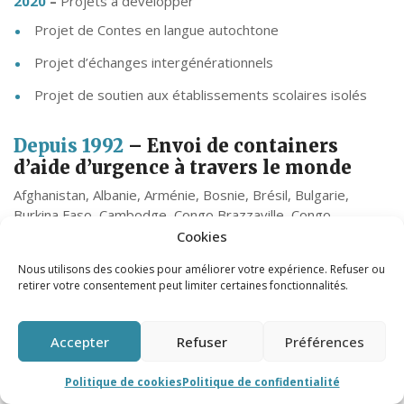
2020
–
Projets à développer
Projet de Contes en langue autochtone
Projet d’échanges intergénérationnels
Projet de soutien aux établissements scolaires isolés
Depuis 1992
– Envoi de containers
d’aide d’urgence à travers le monde
Afghanistan, Albanie, Arménie, Bosnie, Brésil, Bulgarie,
Burkina Faso, Cambodge, Congo Brazzaville, Congo
Kinshasa, Côte d’ivoire, Croatie, Cuba, Éthiopie, Haïti, Inde,
Cookies
Irak, Iran, Kosovo, Liban, Madagascar, Mali, Maroc,
Nous utilisons des cookies pour améliorer votre expérience. Refuser ou
Mongolie, Niger, Palestine, République Dominicaine,
retirer votre consentement peut limiter certaines fonctionnalités.
Roumanie, Russie, Rwanda, Sarajevo, Sénégal, Serbie,
Tadjikistan, Tibet, Tunisie, Vietnam…
Accepter
Refuser
Préférences
La Maison de Sagesse
en quelques
Politique de cookies
Politique de confidentialité
chiffres
(rapport d’activité 2019)