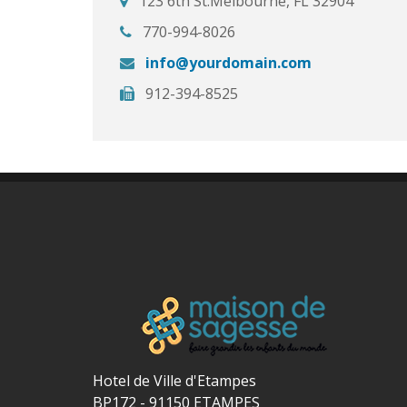
123 6th St.Melbourne, FL 32904
770-994-8026
info@yourdomain.com
912-394-8525
Hotel de Ville d'Etampes
BP172 - 91150 ETAMPES