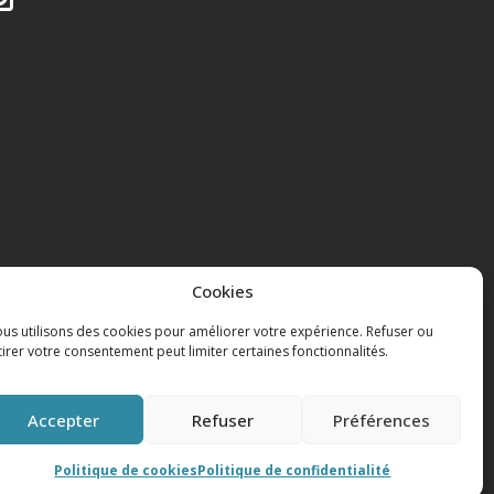
Cookies
us utilisons des cookies pour améliorer votre expérience. Refuser ou
tirer votre consentement peut limiter certaines fonctionnalités.
Accepter
Refuser
Préférences
roits réservés.
Politique de cookies
Politique de confidentialité