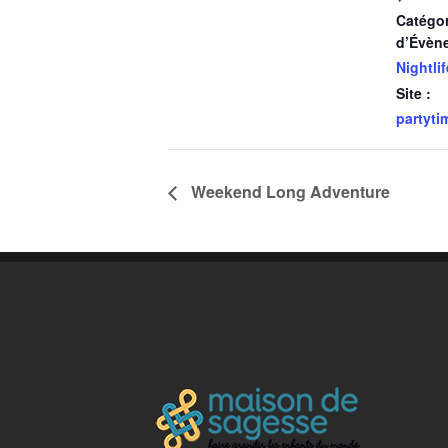
Catégor
d’Évèn
Nightlif
Site :
partyt
Weekend Long Adventure