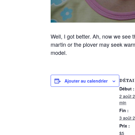
Well, I got better. Ah, now we see 
martin or the plover may seek warmer
model.
Ajouter au calendrier
DÉTAI
Début :
2 août 
min
Fin :
3 août 
Prix :
$5