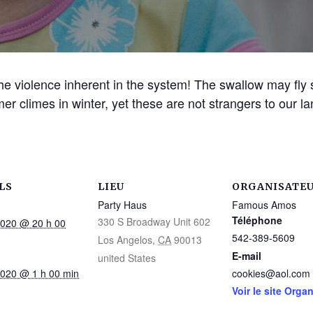
the violence inherent in the system! The swallow may fly
 climes in winter, yet these are not strangers to our land
LS
LIEU
ORGANISATE
Party Haus
Famous Amos
Téléphone
330 S Broadway Unit 602
2020 @ 20 h 00
542-389-5609
Los Angelos
,
CA
90013
E-mail
united States
2020 @ 1 h 00 min
cookies@aol.com
Voir le site Orga