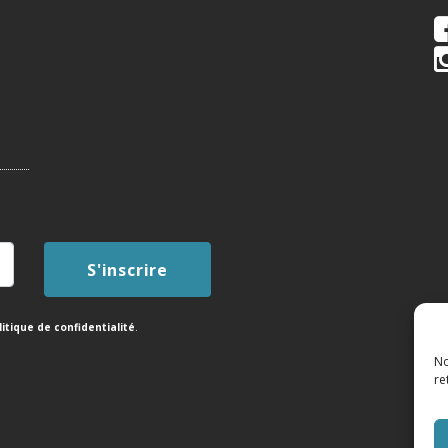
litique de confidentialité
.
No
re